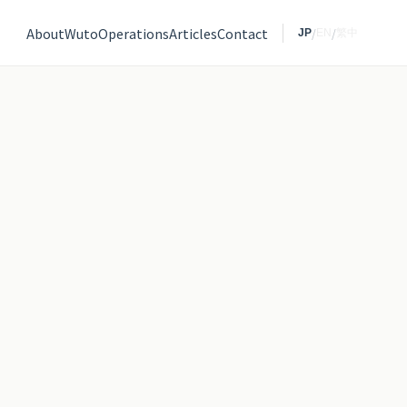
About
Wuto
Operations
Articles
Contact
/
/
繁中
JP
EN