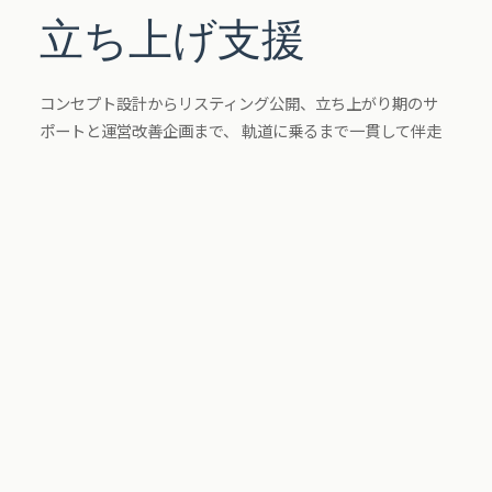
立ち上げ支援
コンセプト設計からリスティング公開、立ち上がり期のサ
ポートと運営改善企画まで、 軌道に乗るまで一貫して伴走
します。
SERVICES
サービス内容
コンセプト設計・ゲスト体験設計
インテリア企画
写真撮影
リスティング作成