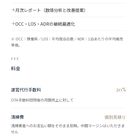
月次レポート（数値分析と改善提案）
OCC・LOS・ADRの継続最適化
※ OCC：稼働率／LOS：平均宿泊日数／ADR：1泊あたりの平均販売
単価。
FEE
料金
20%
運営代行手数料
OTA手数料控除後の月間売上に対して
清掃費
個別見積り
清掃業者へのお支払い額をそのまま反映。中間マージンはいただきま
せん