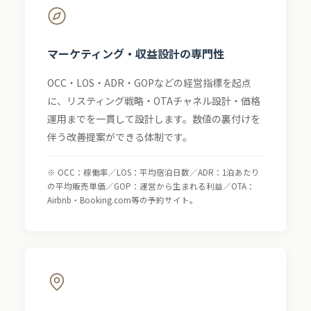
マーケティング・収益設計の専門性
OCC・LOS・ADR・GOPなどの経営指標を起点
に、リスティング戦略・OTAチャネル設計・価格
運用までを一貫して設計します。数値の裏付けを
伴う改善提案ができる体制です。
※ OCC：稼働率／LOS：平均宿泊日数／ADR：1泊あたり
の平均販売単価／GOP：運営から生まれる利益／OTA：
Airbnb・Booking.com等の予約サイト。